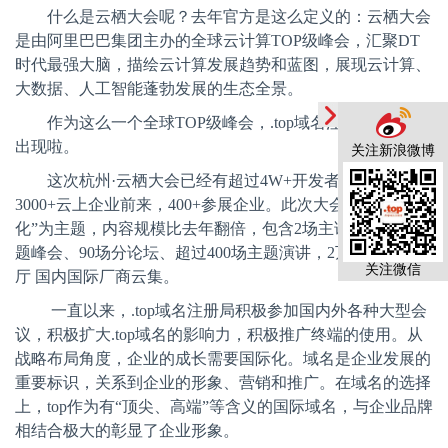
什么是云栖大会呢？去年官方是这么定义的：云栖大会
是由阿里巴巴集团主办的全球云计算
TOP
级峰会，汇聚
DT
时代最强大脑，描绘云计算发展趋势和蓝图，展现云计算、
大数据、人工智能蓬勃发展的生态全景。
作为这么一个全球
TOP
级峰会，
.top
域名注册局当然会
出现啦。
关注新浪微博
这次杭州·云栖大会已经有超过
4W+
开发者报名参与，
3000+
云上企业前来，
400+
参展企业。此次大会以“飞天?进
化”为主题，内容规模比去年翻倍，包含
2
场主论坛、
10
场主
题峰会、
90
场分论坛、超过
400
场主题演讲，
2
万平米云栖展
关注微信
厅 国内国际厂商云集。
一直以来，
.top
域名注册局积极参加国内外各种大型会
议，积极扩大
.top
域名的影响力，积极推广终端的使用。从
战略布局角度，企业的成长需要国际化。域名是企业发展的
重要标识，关系到企业的形象、营销和推广。在域名的选择
上，
top
作为有“顶尖、高端”等含义的国际域名，与企业品牌
相结合极大的彰显了企业形象。