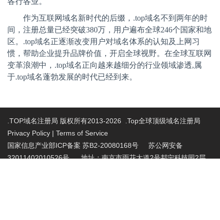
各行各业。
作为互联网域名新时代的后缀，
.top
域名不到两年的时
间，注册总量已经突破
380
万，用户遍布全球
246
个国家和地
区。
.top
域名正逐渐改变用户对域名体系的认知及上网习
惯，帮助企业提升品牌价值，开启全球视野。在全球互联网
变革浪潮中，
.top
域名正向越来越细分的行业领域渗透
,
属
于
.top
域名蓬勃发展的时代已经到来。
.TOP域名注册局 版权所有2013-2026 .Top全球顶级域名注册局
Privacy Policy
|
Terms of Service
国家信息产业部ICP备案 苏B2-20080168号
苏公网安备
32011402010526号 地址：南京市雨花大道2号邦宁科技园2层
投诉受理电话：86-025-86883420 投诉受理邮
箱:abuse@nic.top
.top域名注册管理机构批复文件：工信部电管函
〔2015〕165号