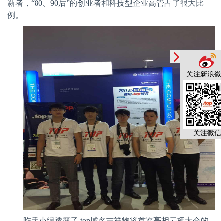
新者，“
80
、
90
后”的创业者和科技型企业高管占了很大比
例。
关注新浪微
关注微信
昨天小编透露了
.top
域名吉祥物将首次亮相云栖大会的