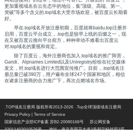
更加重视域名在云生态中的地位，集“顶级、高端、第一、
突破”等多个含义的.top域名大受市场欢迎，被百度云长期看
好。
早在
.top域名开放注册初期，百度就将baidu.top注册并
启用，百度云平台成立，.top也是较早上线的后缀之一，现
在又被百度云推向平台前方，种种举动不难看出百度云
对.top域名的重视和肯定。
除了百度云，海外注册商也加入
.top域名的推广阵营，
Gandi、Alpnames Limited以及Uniregistry纷纷在社交媒体
发文，对.top域名进行大范围宣传推广。目前，.top域名注
册总量已破390万，用户遍布全球247个国家和地区，相信
在诸多注册商的合力推广下，再次点燃域名市场。
.TOP域名注册局 版权所有2013-2026 .Top全球顶级域名注册局
Privacy Policy
|
Terms of Service
国家信息产业部ICP备案 苏B2-20080168号
苏公网安备
32011402010526号 地址：南京市雨花大道2号邦宁科技园2层