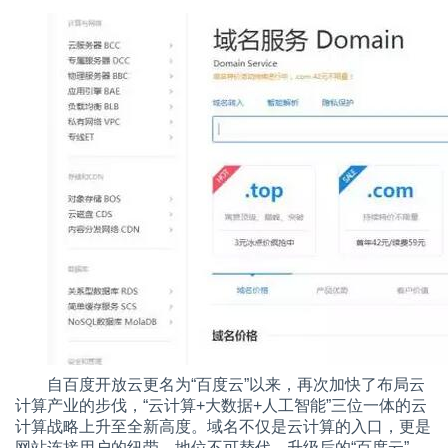
自百度开放云更名为
“百度云”以来，再次加快了布局云
计算产业的步伐，“云计算+大数据+人工智能”三位一体的云
计算战略上升至全新高度。域名不仅是云计算的入口，更是
网站连接用户的纽带，地位不可替代。升级后的“百度云”，