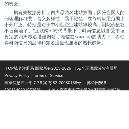
的机会。
据有关数据分析，四声母域名建站方面，因符合国人的
阅读理解习惯，含义多样性、易于记忆、在终端应用范围上
十分广泛。特别是对于中小型企业建站率较高，因此价值就
不言而喻了。“互联网+”时代背景下，司南信息以备受市场
肯定的四声
域名搭建网站，相信在
snxx.top的助力下，将使
得司南信息的品牌和知名度呈现显著的增长趋势。
.TOP域名注册局 版权所有2013-2026 .Top全球顶级域名注册局
Privacy Policy
|
Terms of Service
国家信息产业部ICP备案 苏B2-20080168号
苏公网安备
32011402010526号 地址：南京市雨花大道2号邦宁科技园2层
投诉受理电话：86-025-86883420 投诉受理邮
箱:abuse@nic.top
.top域名注册管理机构批复文件：工信部电管函
〔2015〕165号