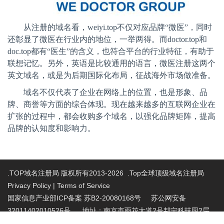
从注册的域名看，
weiyi.top
不仅对应品牌“微医”，同时
还彰显了微医在行业内的地位，一举两得。而
doctor.top
和
doc.top
都有“医生”的含义，也符合平台的行业特征，有助于
联想记忆。另外，英语是比较通用的语言，微医注册这两个
英文域名，或是为后期国际化布局，征战海外市场做准备。
域名不仅代表了企业在网络上的位置，也是形象、品
牌、商誉等方面的综合体现。现在越来越多的互联网企业在
扩张的过程中，都会收购多个域名，以强化品牌矩阵，提高
品牌的认知度和影响力。
.TOP域名注册局 版权所有2013-2026 .Top全球顶级域名注册局
Privacy Policy
|
Terms of Service
国家信息产业部ICP备案 苏B2-20080168号
苏公网安备
32011402010526号 地址：南京市雨花大道2号邦宁科技园2层
投诉受理电话：86-025-86883420 投诉受理邮