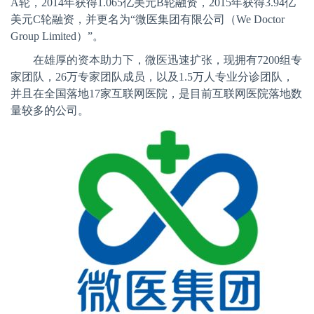
A
轮，
2014
年获得
1.065
亿美元
B
轮融资，
2015
年获得
3.94
亿
美元
C
轮融资，并更名为“微医集团有限公司（
We Doctor
Group Limited
）”。
在雄厚的资本助力下，微医迅速扩张，现拥有
7200
组专
家团队，
26
万专家团队成员，以及
1.5
万人专业分诊团队，
并且在全国落地
17
家互联网医院，是目前互联网医院落地数
量较多的公司。