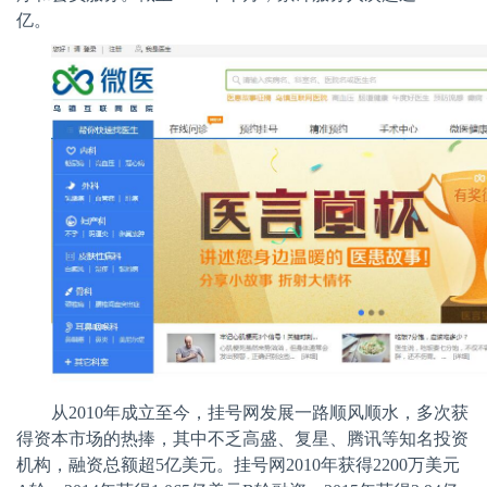
亿。
从
2010
年成立至今，挂号网发展一路顺风顺水，多次获
得资本市场的热捧，其中不乏高盛、复星、腾讯等知名投资
机构，融资总额超
5
亿美元。挂号网
2010
年获得
2200
万美元