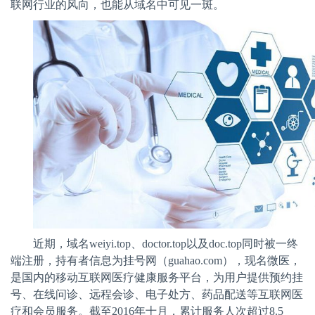
联网行业的风向，也能从域名中可见一斑。
近期，域名
weiyi.top
、
doctor.top
以及
doc.top
同时被一终
端注册，持有者信息为挂号网（
guahao.com
），现名微医，
是国内的移动互联网医疗健康服务平台，为用户提供预约挂
号、在线问诊、远程会诊、电子处方、药品配送等互联网医
疗和会员服务。截至
2016
年十月，累计服务人次超过
8.5