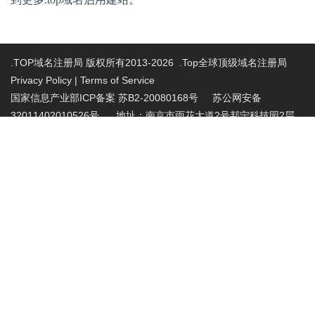
.TOP域名注册局 版权所有2013-2026 .Top全球顶级域名注册局
Privacy Policy
|
Terms of Service
国家信息产业部ICP备案 苏B2-20080168号
苏公网安备
32011402010526号 地址：南京市雨花大道2号邦宁科技园2层
投诉受理电话：86-025-86883420 投诉受理邮
箱:abuse@nic.top
.top域名注册管理机构批复文件：工信部电管函
〔2015〕165号