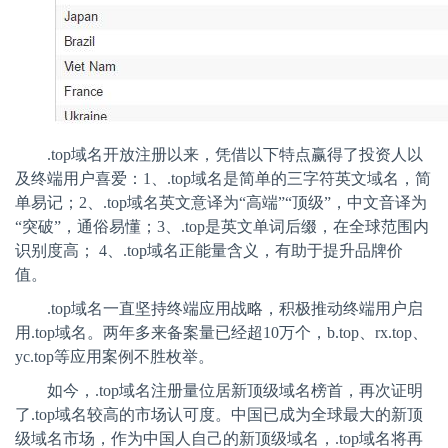
.top
域名开放注册以来，凭借以下特点赢得了投资人以
及终端用户喜爱：
1
、
.top
域名是简单的三字符英文域名，简
单易记；
2
、
.top
域名英文意译为“高端”“顶级”，中文音译为
“突破”，通俗易懂；
3
、
.top
是英文单词后缀，在全球范围内
识别度高；
4
、
.top
域名正能量含义，有助于提升品牌价
值。
.top
域名一直坚持终端应用战略，积极推动终端用户启
用
.top
域名。两年多来备案量已经超
10
万个，
b.top
、
rx.top
、
yc.top
等应用案例不胜枚举。
如今，
.top
域名注册量位居新顶级域名榜首，再次证明
了
.top
域名较高的市场认可度。中国已成为全球最大的新顶
级域名市场，作为中国人自己的新顶级域名，
.top
域名将再