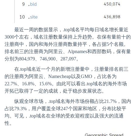
最近一周的数据显示，
.top
域名平均每日域名增长量近
3000
个左右，域名注册数量保持上升趋势。在保有量前十的
注册商中，国内和海外注册商数量持平，各占据
5
个名额。
排名前三的注册商为阿里云、
Alpnames
和西部数码，保有量
分别为
804,979
、
746,900
、
287,097
。
在
.top
域名近一个月的新增注册量中，注册量排名前三
的注册商为阿里云、
Namecheap
以及
GMO
，占比各为
22.7%
、
16.8%
、
15.6%
。由此可以看出
.top
域名的海外市场
开拓已取得了一定的成就，处于稳步发展状态。
纵观全球市场，
.top
域名海外市场份额占比
21.7%
，国内
占比
79.3%
，用户覆盖全球
247
个国家和地区，分布比较平
均。可见，
.top
域名在全球的受欢迎程度以及强大的流通
性。