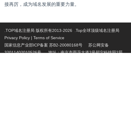
接再厉，成为域名发展的重要力量。
.TOP域名注册局 版权所有2013-2026 .Top全球顶级域名注册局
Privacy Policy
|
Terms of Service
国家信息产业部ICP备案 苏B2-20080168号
苏公网安备
32011402010526号 地址：南京市雨花大道2号邦宁科技园2层
投诉受理电话：86-025-86883420 投诉受理邮
箱:abuse@nic.top
.top域名注册管理机构批复文件：工信部电管函
〔2015〕165号