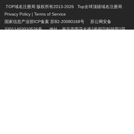
.TOP域名注册局 版权所有2013-2026 .Top全球顶级域名注册局
Privacy Policy
|
Terms of Service
国家信息产业部ICP备案 苏B2-20080168号
苏公网安备
32011402010526号 地址：南京市雨花大道2号邦宁科技园2层
投诉受理电话：86-025-86883420 投诉受理邮
箱:abuse@nic.top
.top域名注册管理机构批复文件：工信部电管函
〔2015〕165号