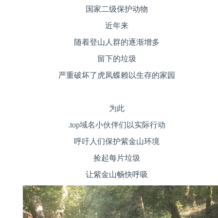
国家二级保护动物
近年来
随着登山人群的逐渐增多
留下的垃圾
严重破坏了虎凤蝶赖以生存的家园
为此
.top
域名小伙伴们以实际行动
呼吁人们保护紫金山环境
捡起每片垃圾
让紫金山畅快呼吸