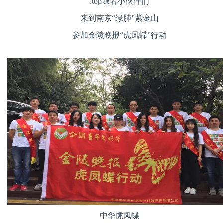
.top
域名小伙伴们
来到南京“绿肺”紫金山
参加金陵晚报“虎凤蝶”行动
中华虎凤蝶