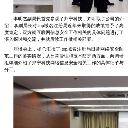
李明杰副局长首先参观了邦宁科技，并听取了
公司
的介
绍，李副局长对
.top域名注册局
近年来取得的成绩给予了高
度肯定，双方就互联网信息安全工作相关的具体问题进行了
深入
探讨和
交流
，
并就后续工作做相关部署
。
座谈会上，杨
总
汇报了
.top域名注册局
日常网络安全防
范工作的落实情况，从日常管理和技术防护两方面，向调研
组详细介绍了邦宁科技网络信息安全相关工作的具体细节与
分工。