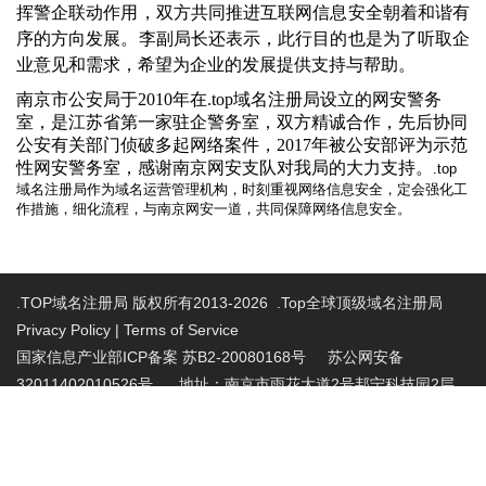
挥警企联动作用，
双方
共同推进互联网信息安全朝着和谐有
序的方向发展。李副局长还表示，此行目的也是为了听取企
业意见和需求，
希
望
为企业
的发展
提供
支持与帮助
。
南京市公安局
于
2010年
在
.top域名注册局设立的网安警务
室，
是江苏省第一家驻企警务室，双方精诚合作，先后协
同
公安有关部门侦破多起网络案件，
2017年被公安部评为示范
性网安警务室，
感谢南京网安支队对我局的大力支持
。
.top
域名注册局作为域名运营管理机构，时刻重视网络信息安全，定会强化工
作措施，细化流程，与南京网安一道，共同保障网络信息安全。
.TOP域名注册局 版权所有2013-2026 .Top全球顶级域名注册局
Privacy Policy
|
Terms of Service
国家信息产业部ICP备案 苏B2-20080168号
苏公网安备
32011402010526号 地址：南京市雨花大道2号邦宁科技园2层
投诉受理电话：86-025-86883420 投诉受理邮
箱:abuse@nic.top
.top域名注册管理机构批复文件：工信部电管函
〔2015〕165号