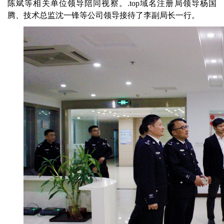
陈斌等相关单位
领导陪同
视察
。
.top域名注册局领导
杨国
腾
、技术总监沈一锋等公司领导
接待了李副局长一行。