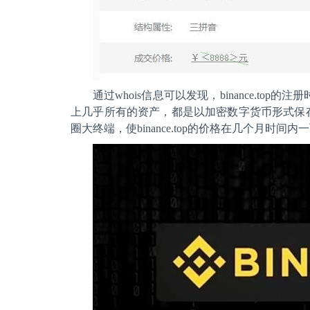
通过
whois信息可以发现，binance.t
上几乎所有的资产，都是以加密数字货币形式保
圈大终端，使binance.top的价格在几个月时