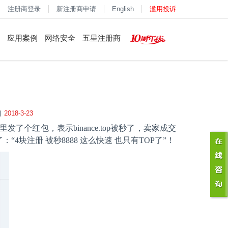
注册商登录
新注册商申请
English
滥用投诉
应用案例
网络安全
五星注册商
2018-3-23
里发了个红包，表示binance.top被秒了，卖家成交
注册 被秒8888 这么快速 也只有TOP了”！