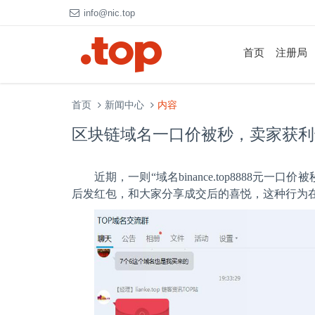
info@nic.top
首页
注册局
首页
新闻中心
内容
区块链域名一口价被秒，卖家获利
近期，一则
“域名binance.top8888
后发红包，和大家分享成交后的喜悦，这种行为在圈