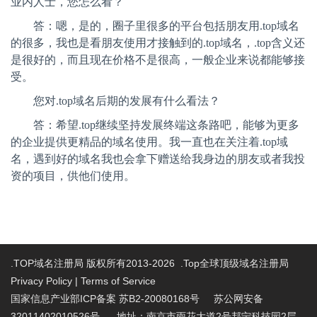
业内人士，您怎么看？
答：嗯，是的，圈子里很多的平台包括朋友用
.top域名
的很多，我也是看朋友使用才接触到的.top域名，.top含义还
是很好的，而且现在价格不是很高，一般企业来说都能够接
受。
您对
.top域名后期的发展有什么看法？
答：希望
.top继续坚持发展终端这条路吧，能够为更多
的企业提供更精品的域名使用。我一直也在关注着.top域
名，遇到好的域名我也会拿下赠送给我身边的朋友或者我投
资的项目
，
供他们使用。
.TOP域名注册局 版权所有2013-2026 .Top全球顶级域名注册局
Privacy Policy
|
Terms of Service
国家信息产业部ICP备案 苏B2-20080168号
苏公网安备
32011402010526号 地址：南京市雨花大道2号邦宁科技园2层