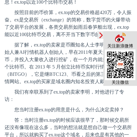
息！
ex.top以近100个比特币交易！
按照目前的币价算，
ex.top的交易价格超420万，令人振
奋。ex是交易所（exchange）的简称，数字货币的火爆带动
了交易平台的发展，各类交易所如雨后春笋般出现，ex.top
能以近100比特币交易，离不开当下数字币的影响。
据了解，
ex.top的卖家是币圈知名人士李明，比特讯创
关注新浪微博
始人兼AI行情机器人创始人，早在2011年夏天开始接触比特
币，并投入大量收入进行挖矿，在一个月内就挖了将近 350
个比特币。在 2013 年 5 月创立比特币实时行情网站比特购
（BITGO），它是继BTC123、币看之后的第三大比特币行
情网站。ex.top的买家是域名圈内知名投资人戴跃。
关注微信
我们有幸联系到了
ex.top的卖家李明，对他进行了专
访
：
您当时注册
ex.top的用意是什么，为什么决定卖掉？
答：当时注册
ex.top的时候应该很早了，那时候交易所
还没有像现在这么多，当时的想法就是想自己做一个交易所
平台，所以就购买了ex.top这个域名，后来也是有其他的一