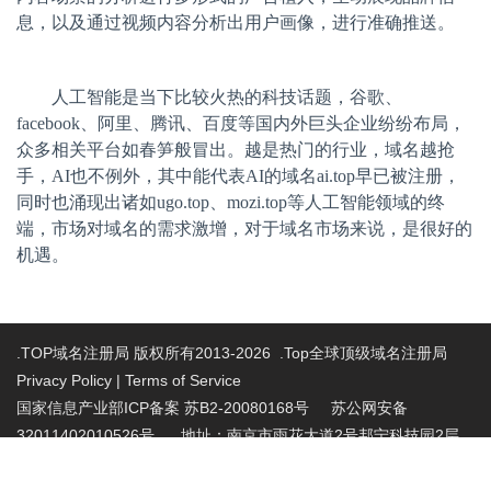
息，以及通过视频内容分析出用户画像，进行准确推送。
人工智能是当下比较火热的科技话题，谷歌、
facebook、阿里、腾讯、百度等国内外巨头企业纷纷布局，
众多相关平台如春笋般冒出。越是热门的行业，域名越抢
手，AI也不例外，其中能代表AI的域名ai.top早已被注册，
同时也涌现出诸如ugo.top、mozi.top等人工智能领域的终
端，市场对域名的需求激增，对于域名市场来说，是很好的
机遇。
.TOP域名注册局 版权所有2013-2026 .Top全球顶级域名注册局
Privacy Policy
|
Terms of Service
国家信息产业部ICP备案 苏B2-20080168号
苏公网安备
32011402010526号 地址：南京市雨花大道2号邦宁科技园2层
投诉受理电话：86-025-86883420 投诉受理邮
箱:abuse@nic.top
.top域名注册管理机构批复文件：工信部电管函