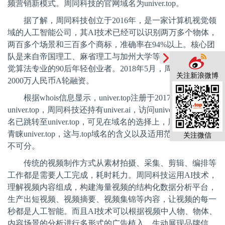
频营销新模式。周同科技的官网域名为univer.top。
据了解，周同科技创立于
2016年，是一家计算机视觉领
域的人工智能公司，其AI技术已经可以识别两万多个物体，
两百多个场景和三百多个商标，准确率在94%以上。核心团
队是来自帝国理工、麻省理工与加州大学等名校计算机与视
觉算法专业的90后年轻创业者。2018年5月，周同科技完成
关注新浪微博
2000万人民币A轮融资。
根据
whois信息显示，univer.top注册于2017年6月，除了
univer.top，周同科技还持有univer.ai，访问univer.ai发现该域
名已跳转至univer.top，可见在域名的选择上，周同科技更加
青睐univer.top，这与.top域名的含义以及适用范围等优势密
关注微信
不可分。
传统的视频制作方式从素材拍摄、采集、剪辑、编排等
工作都是需要人工完成，耗时耗力。周同科技运用
AI技术，
理解视频内容组成，构建海量视频的结构化数据分析平台，
生产出短视频、视频摘要、视频集锦等内容，让视频的每一
秒都是人工智能。而且AI技术可以根据视频中人物、物体、
内容场景的分析进行多形式的广告植入，生动展现品牌信