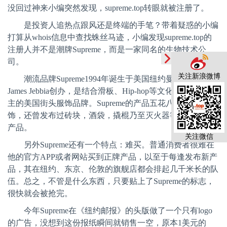
没回过神来小编突然发现，supreme.top转眼就被注册了。
是投资人追热点跟风还是终端的手笔？带着疑惑的小编
打算从
whois信息中查找蛛丝马迹，小编发现supreme.top的
注册人并不是潮牌Supreme，而是一家同名的生物技术公
司。
关注新浪微博
潮流品牌
Supreme1994年诞生于美国纽约曼哈顿，由
James Jebbia创办，是结合滑板、Hip-hop等文化并以滑板为
主的美国街头服饰品牌。Supreme的产品五花八门，除了服
饰，还曾发布过砖块，酒袋，撬棍乃至灭火器等画风奇特的
产品。
关注微信
另外
Supreme还有一个特点：难买。普通消费者很难在
他的官方APP或者网站买到正牌产品，以至于每逢发布新产
品，其在纽约、东京、伦敦的旗舰店都会排起几千米长的队
伍。总之，不管是什么东西，只要贴上了Supreme的标志，
很快就会被抢完。
今年
Supreme在《纽约邮报》的头版做了一个只有logo
的广告，没想到这份报纸瞬间就销售一空，原本1美元的