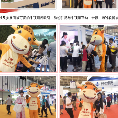
参观者以及参展商被可爱的牛顶顶所吸引，纷纷驻足与牛顶顶互动、合影。通过软博