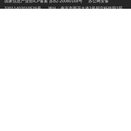
国家信息产业部ICP备案 苏B2-20080168号
苏公网安备
32011402010526号 地址：南京市雨花大道2号邦宁科技园2层
投诉受理电话：86-025-86883420 投诉受理邮
箱:abuse@nic.top
.top域名注册管理机构批复文件：工信部电管函
〔2015〕165号