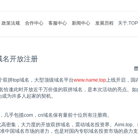
政策法规
合作中心
客服中心
新闻中心
发展历程
关于.TOP
域名开放注册
万个双拼top域名，大型顶级域名平台
www.name.top
上线开启，国
域名恰逢此时开放近千万价值的双拼域名，是本次活动的亮点。
为成为许多人起家的契机。
册商，几乎包揽com，cn域名保有量前十位所有注册商。
集，大力度的开放双拼域名，震动域名投资界。Aimi.top、meitu.to
看准中国域名市场的潜力，也是对国内专职域名投资市场的鼎力