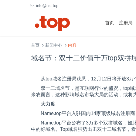
info@nic.top
首页
注册局
首页
新闻中心
内容
域名节：双十二价值千万top双拼
从top域名注册局获悉，12月12日将开放3
双十二域名节，是互联网行业的盛况，top
米农而言，这种影响域名市场大局的活动，或将
大力度
Name.top平台入驻国内14家顶级域名注
Name.top平台公布了3万多个双拼域名，如此高密
中的好域名。Top域名强势出击双十二域名节，