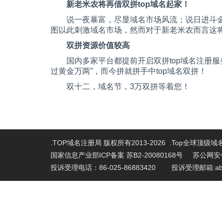
新老米农将再借双拼top域名起家！
说一夜暴富，尽显域名市场风流；说日进斗金
图以此刺激域名市场，然而对于新老米农而言这
双拼资源价值较高
国内多家平台都提前开启双拼top域名注册
过黄金万两”，而今拼就拼手中top域名双拼！
双十二，域名节，3万双拼等着您！
.TOP域名注册局 版权所有2013-2026 .Top全球顶级
国家信息产业部ICP备案 苏B2-20080168号
苏公网安备 
投诉受理电话：86-025-86883420 投诉受理邮箱:abu