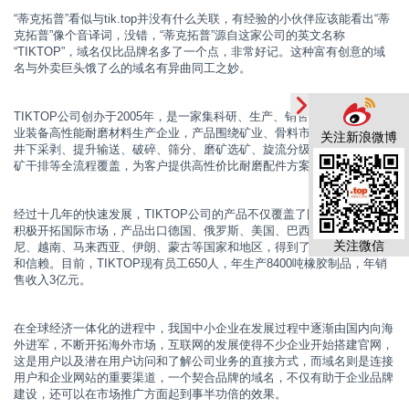
“蒂克拓普”看似与tik.top并没有什么关联，有经验的小伙伴应该能看出“蒂
克拓普”像个音译词，没错，“蒂克拓普”源自这家公司的英文名称
“TIKTOP”，域名仅比品牌名多了一个点，非常好记。这种富有创意的域
名与外卖巨头饿了么的域名有异曲同工之妙。
TIKTOP公司创办于2005年，是一家集科研、生产、销售于一体的大型矿
业装备高性能耐磨材料生产企业，产品围绕矿业、骨料市场设备配件，从
关注新浪微博
井下采剥、提升输送、破碎、筛分、磨矿选矿、旋流分级、流体控制、尾
矿干排等全流程覆盖，为客户提供高性价比耐磨配件方案。
经过十几年的快速发展，TIKTOP公司的产品不仅覆盖了国内市场，而且
积极开拓国际市场，产品出口德国、俄罗斯、美国、巴西、澳大利亚、印
关注微信
尼、越南、马来西亚、伊朗、蒙古等国家和地区，得到了客户的广泛认可
和信赖。目前，TIKTOP现有员工650人，年生产8400吨橡胶制品，年销
售收入3亿元。
在全球经济一体化的进程中，我国中小企业在发展过程中逐渐由国内向海
外进军，不断开拓海外市场，互联网的发展使得不少企业开始搭建官网，
这是用户以及潜在用户访问和了解公司业务的直接方式，而域名则是连接
用户和企业网站的重要渠道，一个契合品牌的域名，不仅有助于企业品牌
建设，还可以在市场推广方面起到事半功倍的效果。