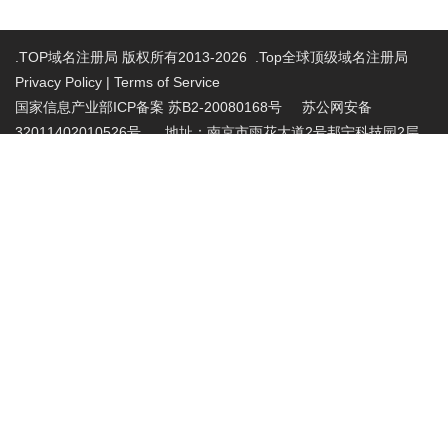
.TOP域名注册局 版权所有2013-2026 .Top全球顶级域名注册局
Privacy Policy
|
Terms of Service
国家信息产业部ICP备案 苏B2-20080168号
苏公网安备
32011402010526号 地址：南京市雨花大道2号邦宁科技园2层
投诉受理电话：86-025-86883420 投诉受理邮
箱:abuse@nic.top
.top域名注册管理机构批复文件：工信部电管函
〔2015〕165号