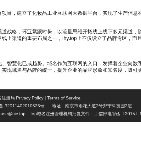
台项目，建立了化妆品工业互联网大数据平台，实现了生产信息
渠道战略，环亚紧跟时势，以流量思维开拓线上线下多元渠道，
线上渠道的重要布局之一，ihy.top上不仅设立了品牌专区，
化、智慧化已成趋势。域名作为互联网的入口，发挥着企业向数
，实现域名与品牌的统一，提升企业的品牌形象和知名度，吸引
域名注册局
Privacy Policy
|
Terms of Service
32011402010526号 地址：南京市雨花大道2号邦宁科技园2层
se@nic.top
.top域名注册管理机构批复文件：工信部电管函〔2015〕1