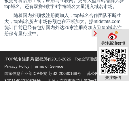
被拥有者启用上线，应用与互联网。更有大型终端品牌入驻
top域名。还有双拼4数字4字符域名大量涌入域名市场。
随着国内外顶级注册商加入，top域名合作团队不断壮
大，top域名所占市场份额也在不断加大。据ntldstats.com
统计目前已经有包括国内外达26家注册商加入到top域名注
册保有量行业中。
关注新浪微博
.TOP域名注册局 版权所有2013-2026 .Top全球顶级域名注册局
Privacy Policy
|
Terms of Service
国家信息产业部ICP备案 苏B2-20080168号
苏公网安备
关注微信
32011402010526号 地址：南京市雨花大道2号邦宁科技园2层
投诉受理电话：86-025-86883420 投诉受理邮
箱:abuse@nic.top
.top域名注册管理机构批复文件：工信部电管函
〔2015〕165号