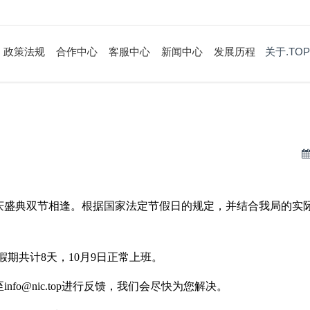
政策法规
合作中心
客服中心
新闻中心
发展历程
关于.TOP
典双节相逢。根据国家法定节假日的规定，并结合我局的实际情
，假期共计8天，10月9日正常上班。
@nic.top进行反馈，我们会尽快为您解决。