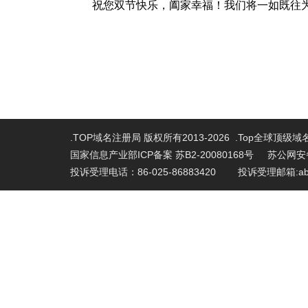
祝您双节快乐，阖家幸福！我们将一如既往为
.TOP域名注册局 版权所有2013-2026 .Top全球顶级
国家信息产业部ICP备案 苏B2-20080168号
苏公网安备 
投诉受理电话：86-025-86883420 投诉受理邮箱:abu