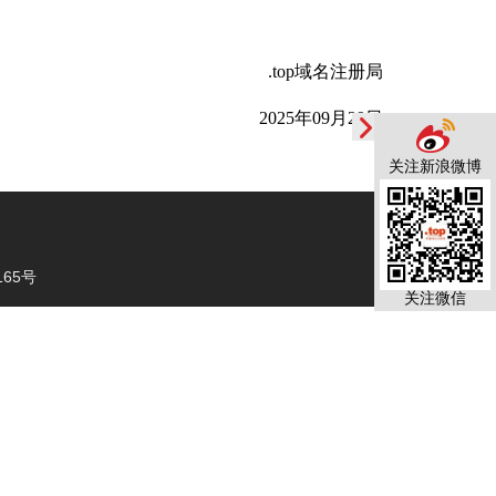
.top域名注册局
2025年09月29日
关注新浪微博
65号
关注微信