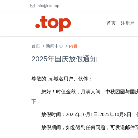
info@nic.top
首页
注册局
首页
新闻中心
内容
2025年国庆放假通知
尊敬的.top域名用户、伙伴：
您好！时值金秋，月满人间，中秋团圆与国庆盛
下：
放假时间：2025年10月1日-2025年10月8日
放假期间，如您遇到任何问题，可发送邮件至info