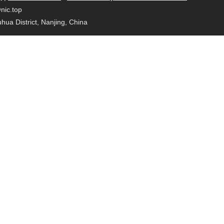
@nic.top
ua District, Nanjing, China