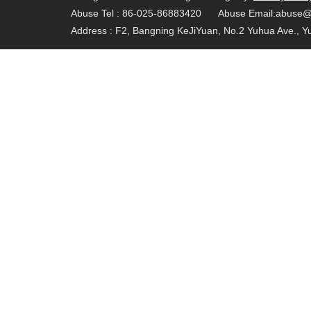
Abuse Tel : 86-025-86883420 Abuse Email:abuse
Address : F2, Bangning KeJiYuan, No.2 Yuhua Ave., Yuh