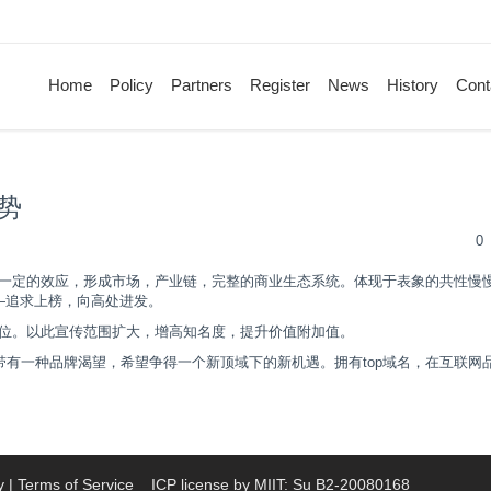
Home
Policy
Partners
Register
News
History
Cont
借势
0
一定的效应，形成市场，产业链，完整的商业生态系统。体现于表象的共性慢
—追求上榜，向高处进发。
位。以此宣传范围扩大，增高知名度，提升价值附加值。
带有一种品牌渴望，希望争得一个新顶域下的新机遇。拥有
top
域名，在互联网
y
|
Terms of Service
ICP license by MIIT: Su B2-20080168