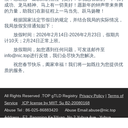
成功、龙马精神、马上有一切美好！愿新年的钟声带来奔腾
的力量，助我们在新征程上一马当先、跃马扬鞭！
根据国家法定节假日的规定，并结合我局的实际情况，
我局放假安排通知如下：
放假时间：
2026年2月14日-2026年2月23日，假期共
计10天；2月24日正常上班。
放假期间，如您遇到任何问题，可发送邮件至
info@nic.top进行反馈，我们会尽快为您解决。
祝您春节快乐，阖家幸福！我们将一如既往为您提供优
质的服务。
All Rights Reserved .TOP gTLD Registry.
Privacy Policy
|
Terms of
Service
ICP license by MIIT: Su B2-20080168
Abuse Tel : 86-025-86883420 Abuse Email:abuse@nic.top
Address : F2, Bangning KeJiYuan, No.2 Yuhua Ave., Yuhua
District, Nanjing, China